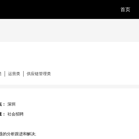
首页
类
运营类
供应链管理类
点：
深圳
道：
社会招聘
架问题的分析跟进和解决;