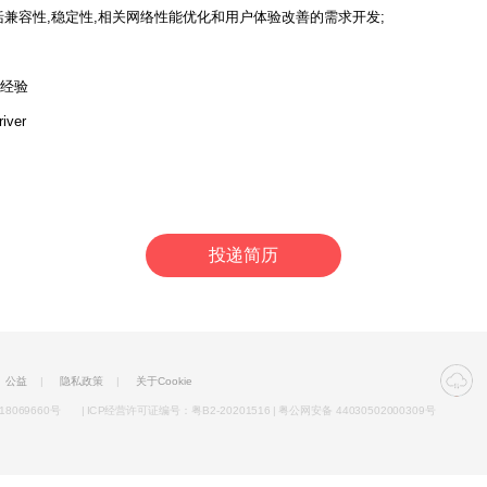
, 重点包括兼容性,稳定性,相关网络性能优化和用户体验改善的需求开发;
块经验
iver
投递简历
公益
|
隐私政策
|
关于Cookie
18069660号
| ICP经营许可证编号：粤B2-20201516 | 粤公网安备 44030502000309号