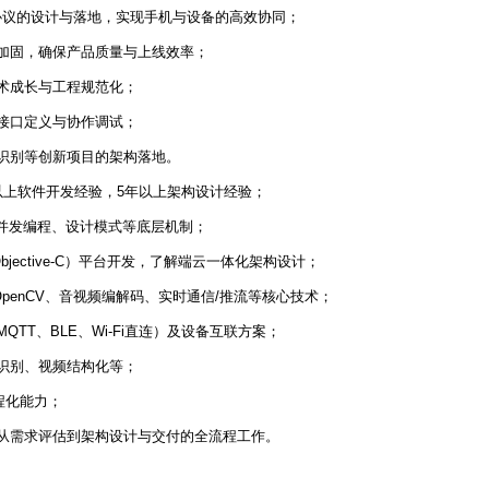
通协议的设计与落地，实现手机与设备的高效协同；
全加固，确保产品质量与上线效率；
技术成长与工程规范化；
、接口定义与协作调试；
觉识别等创新项目的架构落地。
年以上软件开发经验，5年以上架构设计经验；
管理、并发编程、设计模式等底层机制；
Swift/Objective-C）平台开发，了解端云一体化架构设计；
、OpenCV、音视频编解码、实时通信/推流等核心技术；
QTT、BLE、Wi-Fi直连）及设备互联方案；
脸识别、视频结构化等；
工程化能力；
担从需求评估到架构设计与交付的全流程工作。