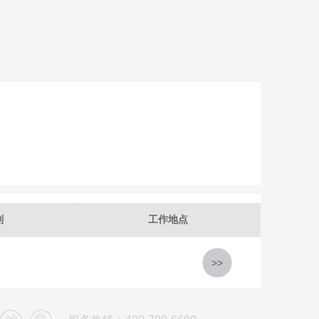
别
工作地点
>>